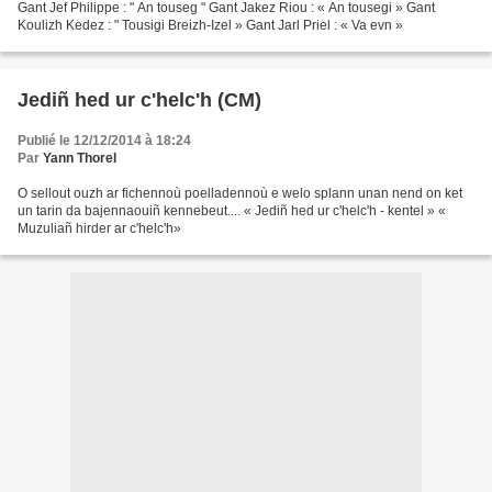
Gant Jef Philippe : " An touseg " Gant Jakez Riou : « An tousegi » Gant
Koulizh Kedez : " Tousigi Breizh-Izel » Gant Jarl Priel : « Va evn »
Jediñ hed ur c'helc'h (CM)
Publié le 12/12/2014 à 18:24
Par
Yann Thorel
O sellout ouzh ar fichennoù poelladennoù e welo splann unan nend on ket
un tarin da bajennaouiñ kennebeut.... « Jediñ hed ur c'helc'h - kentel » «
Muzuliañ hirder ar c'helc'h»