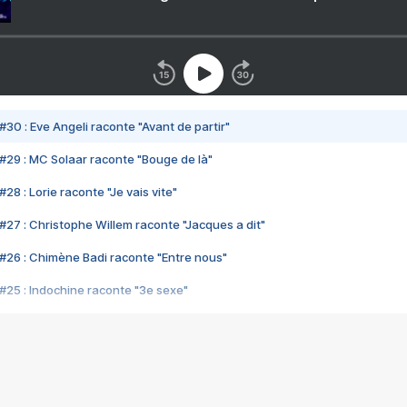
#30 : Eve Angeli raconte "Avant de partir"
#29 : MC Solaar raconte "Bouge de là"
28 : Lorie raconte "Je vais vite"
#27 : Christophe Willem raconte "Jacques a dit"
#26 : Chimène Badi raconte "Entre nous"
#25 : Indochine raconte "3e sexe"
#24 : Zaho raconte "C'est chelou"
#23 : Patrick Bruel raconte "Au café des délices"
#22 : Kyo raconte "Le chemin"