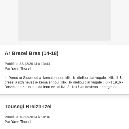
Ar Brezel Bras (14-18)
Publié le 22/12/2014 à 13:43
Par
Yann Thorel
I - Deroù ar Stourmoù a- kemalennoù : klik ! b- dielloù d'ar vugale : klik ! II- Ur
brezel a rizh nevez a- kemalennoù : klik ! b- dielloù d'ar vugale : Klik ! 1916 -
Brezel an uz : un teul da lenn evit al live 3 : klik ! Un destenn lennegel bet
skrivet...
Tousegi Breizh-Izel
Publié le 16/12/2014 à 18:36
Par
Yann Thorel