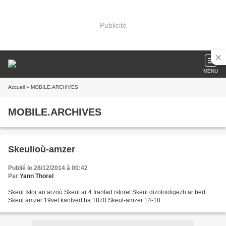
Publicité
MENU
Accueil
» MOBILE.ARCHIVES
MOBILE.ARCHIVES
Skeulioù-amzer
Publié le 28/12/2014 à 00:42
Par
Yann Thorel
Skeul Istor an arzoù Skeul ar 4 frantad istorel Skeul dizoloidigezh ar bed
Skeul amzer 19vet kantved ha 1870 Skeul-amzer 14-18