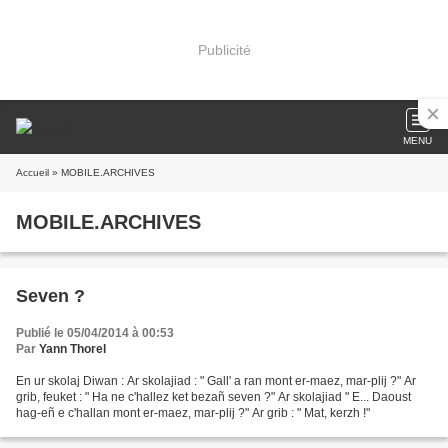
Publicité
MENU
Accueil
» MOBILE.ARCHIVES
MOBILE.ARCHIVES
Seven ?
Publié le 05/04/2014 à 00:53
Par
Yann Thorel
En ur skolaj Diwan : Ar skolajiad : " Gall' a ran mont er-maez, mar-plij ?" Ar
grib, feuket : " Ha ne c'hallez ket bezañ seven ?" Ar skolajiad " E... Daoust
hag-eñ e c'hallan mont er-maez, mar-plij ?" Ar grib : " Mat, kerzh !"