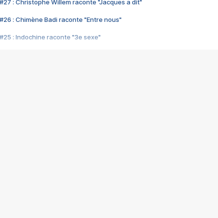
#27 : Christophe Willem raconte "Jacques a dit"
#26 : Chimène Badi raconte "Entre nous"
#25 : Indochine raconte "3e sexe"
#24 : Zaho raconte "C'est chelou"
#23 : Patrick Bruel raconte "Au café des délices"
#22 : Kyo raconte "Le chemin"
#21 : Nolwenn Leroy raconte "Cassé"
#20 : Patrick Hernandez raconte "Born to be alive"
#19 : Lorie raconte "Près de moi"
#18 : Michael Jones raconte "A nos actes manqués" (avec Jean-Jacque
#17 : Khaled raconte "Aïcha"
#16 : Corneille raconte "Parce qu'on vient de loin"
#15 : Indochine raconte "L'aventurier"