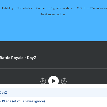
ur Eklablog
Top articles
Contact
Signaler un abus
C.G.U.
Rémunération 
Préférences cookies
 Battle Royale - DayZ
 DayZ
 a 13 ans (et vous l'avez ignoré)