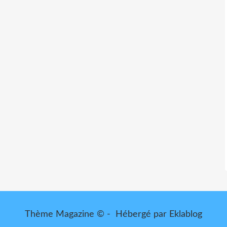
Thème Magazine © - Hébergé par
Eklablog