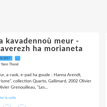
a kavadennoù meur -
laverezh ha morianeta
02.2017
…
r Yann Thorel
adur, a-raok, e-pad ha goude : Hanna Arendt,
arisme", collection Quarto, Gallimard, 2002 Olivier
ivier Grenouilleau, "Les...
ire la suite