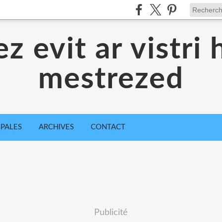
z evit ar vistri 
mestrezed
IPALES
ARCHIVES
CONTACT
Publicité