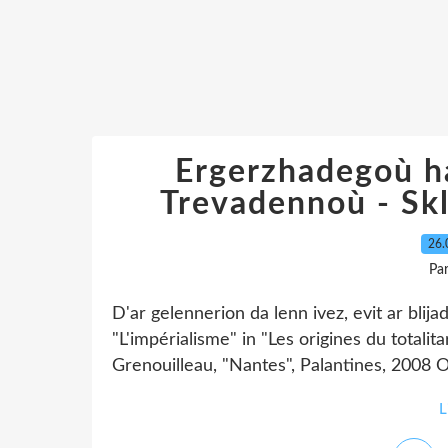
Ergerzhadegoù h
Trevadennoù - Sk
26.
Pa
D'ar gelennerion da lenn ivez, evit ar blij
"L'impérialisme" in "Les origines du totalit
Grenouilleau, "Nantes", Palantines, 2008 Ol
L