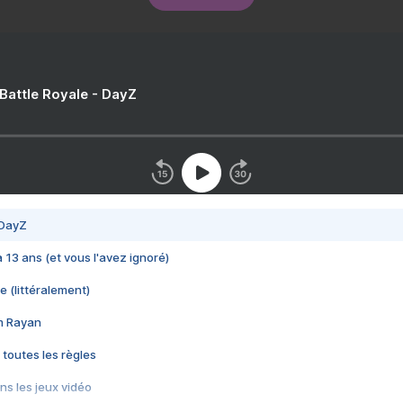
 Battle Royale - DayZ
 DayZ
 a 13 ans (et vous l'avez ignoré)
e (littéralement)
im Rayan
 toutes les règles
s les jeux vidéo