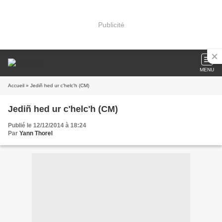
Publicité
MENU
Accueil
» Jediñ hed ur c'helc'h (CM)
Jediñ hed ur c'helc'h (CM)
Publié le 12/12/2014 à 18:24
Par
Yann Thorel