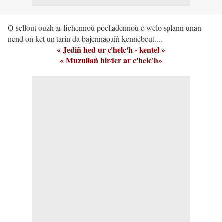
O sellout ouzh ar fichennoù poelladennoù e welo splann unan
nend on ket un tarin da bajennaouiñ kennebeut....
« Jediñ hed ur c'helc'h - kentel »
« Muzuliañ hirder ar c'helc'h»