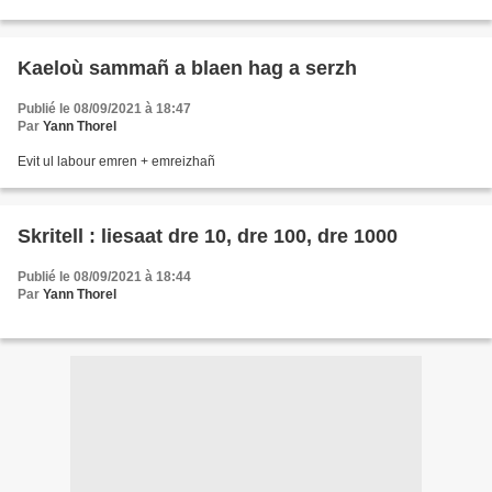
http://www.leblogdaliaslili.fr/category/cycle-2/c2-rituels/...
Kaeloù sammañ a blaen hag a serzh
Publié le 08/09/2021 à 18:47
Par
Yann Thorel
Evit ul labour emren + emreizhañ
Skritell : liesaat dre 10, dre 100, dre 1000
Publié le 08/09/2021 à 18:44
Par
Yann Thorel