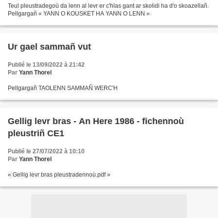
Teul pleustradegoù da lenn al levr er c'hlas gant ar skolidi ha d'o skoazellañ.
Pellgargañ « YANN O KOUSKET HA YANN O LENN »
Ur gael sammañ vut
Publié le 13/09/2022 à 21:42
Par
Yann Thorel
Pellgargañ TAOLENN SAMMAÑ WERC'H
Gellig levr bras - An Here 1986 - fichennoù
pleustriñ CE1
Publié le 27/07/2022 à 10:10
Par
Yann Thorel
« Gellig levr bras pleustradennoù.pdf »