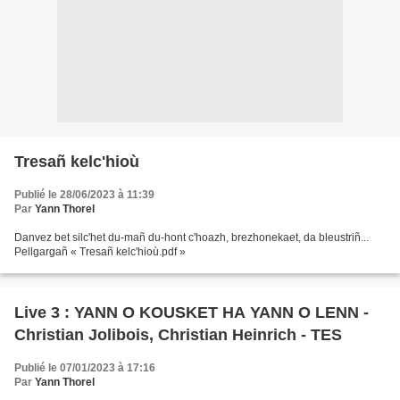
Tresañ kelc'hioù
Publié le 28/06/2023 à 11:39
Par
Yann Thorel
Danvez bet silc'het du-mañ du-hont c'hoazh, brezhonekaet, da bleustriñ...
Pellgargañ « Tresañ kelc'hioù.pdf »
Live 3 : YANN O KOUSKET HA YANN O LENN -
Christian Jolibois, Christian Heinrich - TES
Publié le 07/01/2023 à 17:16
Par
Yann Thorel