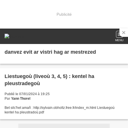
Publicité
MENU
danvez evit ar vistri hag ar mestrezed
Liestuegoù (liveoù 3, 4, 5) : kentel ha
pleustradegoù
Publié le 07/01/2024 à 19:25
Par
Yann Thorel
Bet silc'het amañ : http://sylvain.obholtz.free.fr/index_m.html Liestuegoù
kentel ha pleustradoù.pdf