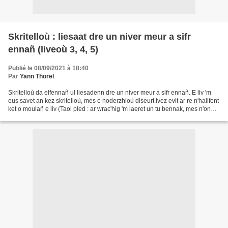
Skritelloù : liesaat dre un niver meur a sifr
ennañ (liveoù 3, 4, 5)
Publié le 08/09/2021 à 18:40
Par
Yann Thorel
Skritelloù da elfennañ ul liesadenn dre un niver meur a sifr ennañ. E liv 'm
eus savet an kez skritelloù, mes e noderzhioù diseurt ivez evit ar re n'hallfont
ket o moulañ e liv (Taol pled : ar wrac'hig 'm laeret un tu bennak, mes n'onn
mui pelec'h, gant...