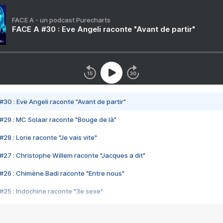
FACE A - un podcast Purecharts
FACE A #30 : Eve Angeli raconte "Avant de partir"
#30 : Eve Angeli raconte "Avant de partir"
#29 : MC Solaar raconte "Bouge de là"
28 : Lorie raconte "Je vais vite"
#27 : Christophe Willem raconte "Jacques a dit"
#26 : Chimène Badi raconte "Entre nous"
#25 : Indochine raconte "3e sexe"
#24 : Zaho raconte "C'est chelou"