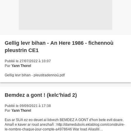
Gellig levr bihan - An Here 1986 - fichennoù
pleustrin CE1
Publié le 27/07/2022 à 10:07
Par
Yann Thorel
Gellig levr bihan - pleustradennoù.pdf
Bemdez a gont ! (kelc'hiad 2)
Publié le 09/09/2021 à 17:38
Par
Yann Thorel
Eus ar SUA ez eo deuet al lidvezh BEMDEZ A GONT d'hon bete evit doare.
Amañ e kaver ar roud anezhañ : http://damedubois.eklablog.com/construire-
le-nombre-chaque-jour-compte-a4978646 War load Aliaslili