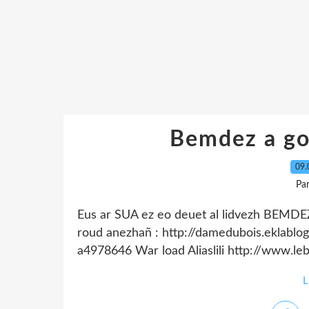
Bemdez a gon
09.
Pa
Eus ar SUA ez eo deuet al lidvezh BEMDE
roud anezhañ : http://damedubois.eklabl
a4978646 War load Aliaslili http://www.leblo
L