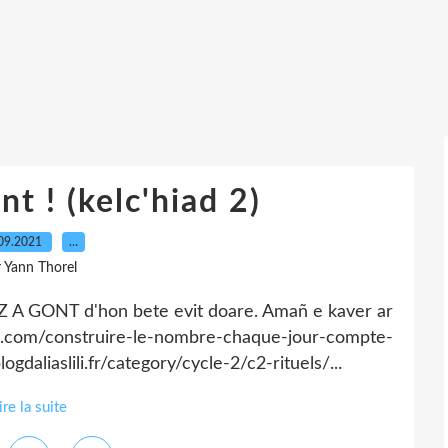
t ! (kelc'hiad 2)
09.2021
…
r Yann Thorel
Z A GONT d'hon bete evit doare. Amañ e kaver ar
og.com/construire-le-nombre-chaque-jour-compte-
gdaliaslili.fr/category/cycle-2/c2-rituels/...
ire la suite