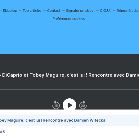
ur Eklablog
Top articles
Contact
Signaler un abus
C.G.U.
Rémunération 
Préférences cookies
 DiCaprio et Tobey Maguire, c'est lui ! Rencontre avec Dam
bey Maguire, c'est lui ! Rencontre avec Damien Witecka
e 6