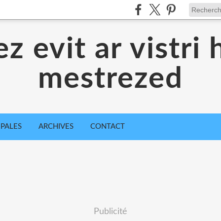
z evit ar vistri 
mestrezed
IPALES
ARCHIVES
CONTACT
Publicité