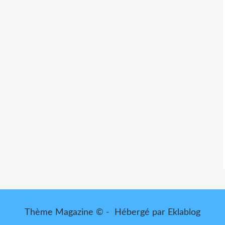
Thème Magazine © - Hébergé par
Eklablog