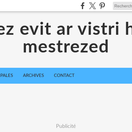
z evit ar vistri 
mestrezed
IPALES
ARCHIVES
CONTACT
Publicité