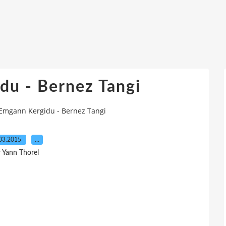
du - Bernez Tangi
Emgann Kergidu - Bernez Tangi
03.2015
…
r Yann Thorel