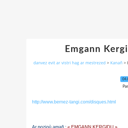
Emgann Kergi
danvez evit ar vistri hag ar mestrezed
>
Kanañ
>
04.
Pa
http://www.bernez-tangi.com/disques.html
Ar pozioù amañ :
« EMGANN KERGIDU »