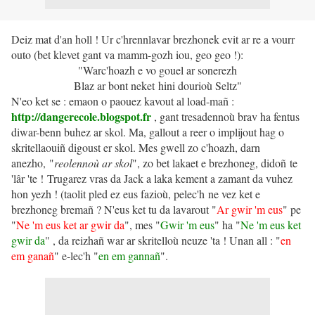
Deiz mat d'an holl ! Ur c'hrennlavar brezhonek evit ar re a vourr
outo (bet klevet gant va mamm-gozh iou, geo geo !):
"Warc'hoazh e vo gouel ar sonerezh
Blaz ar bont neket hini dourioù Seltz"
N'eo ket se : emaon o paouez kavout al load-mañ :
http://dangerecole.blogspot.fr
, gant tresadennoù brav ha fentus
diwar-benn buhez ar skol. Ma, gallout a reer o implijout hag o
skritellaouiñ digoust er skol. Mes gwell zo c'hoazh, darn
anezho, "
reolennoù ar skol
", zo bet lakaet e brezhoneg, didoñ te
'lâr 'te ! Trugarez vras da Jack a laka kement a zamant da vuhez
hon yezh ! (taolit pled ez eus fazioù, pelec'h ne vez ket e
brezhoneg bremañ ? N'eus ket tu da lavarout "
Ar gwir 'm eus
" pe
"
Ne 'm eus ket ar gwir da
", mes "
Gwir 'm eus
" ha "
Ne 'm eus ket
gwir da
" , da reizhañ war ar skritelloù neuze 'ta ! Unan all : "
en
em ganañ
" e-lec'h "
en em gannañ
".