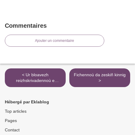
Commentaires
Ajouter un commentaire
< Ur bloavezh
Fichennoù da zeskiñ kinnig
reizhskrivadennoù e
>
Kelc'hiad 3
Hébergé par Eklablog
Top articles
Pages
Contact