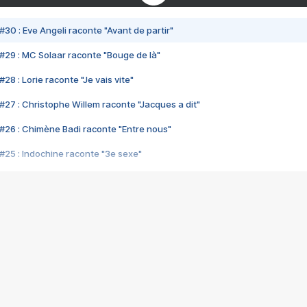
#30 : Eve Angeli raconte "Avant de partir"
#29 : MC Solaar raconte "Bouge de là"
28 : Lorie raconte "Je vais vite"
#27 : Christophe Willem raconte "Jacques a dit"
#26 : Chimène Badi raconte "Entre nous"
#25 : Indochine raconte "3e sexe"
#24 : Zaho raconte "C'est chelou"
#23 : Patrick Bruel raconte "Au café des délices"
#22 : Kyo raconte "Le chemin"
#21 : Nolwenn Leroy raconte "Cassé"
#20 : Patrick Hernandez raconte "Born to be alive"
#19 : Lorie raconte "Près de moi"