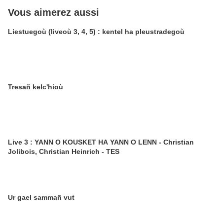
Vous aimerez aussi
Liestuegoù (liveoù 3, 4, 5) : kentel ha pleustradegoù
Tresañ kelc'hioù
Live 3 : YANN O KOUSKET HA YANN O LENN - Christian
Jolibois, Christian Heinrich - TES
Ur gael sammañ vut