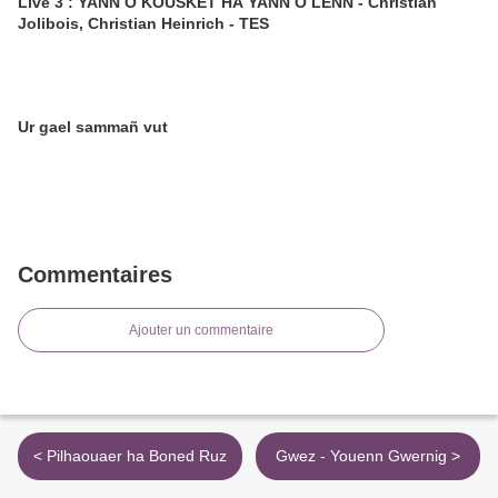
Live 3 : YANN O KOUSKET HA YANN O LENN - Christian
Jolibois, Christian Heinrich - TES
Ur gael sammañ vut
Commentaires
Ajouter un commentaire
< Pilhaouaer ha Boned Ruz
Gwez - Youenn Gwernig >