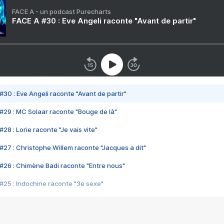
FACE A - un podcast Purecharts
FACE A #30 : Eve Angeli raconte "Avant de partir"
#30 : Eve Angeli raconte "Avant de partir"
#29 : MC Solaar raconte "Bouge de là"
28 : Lorie raconte "Je vais vite"
#27 : Christophe Willem raconte "Jacques a dit"
#26 : Chimène Badi raconte "Entre nous"
#25 : Indochine raconte "3e sexe"
#24 : Zaho raconte "C'est chelou"
#23 : Patrick Bruel raconte "Au café des délices"