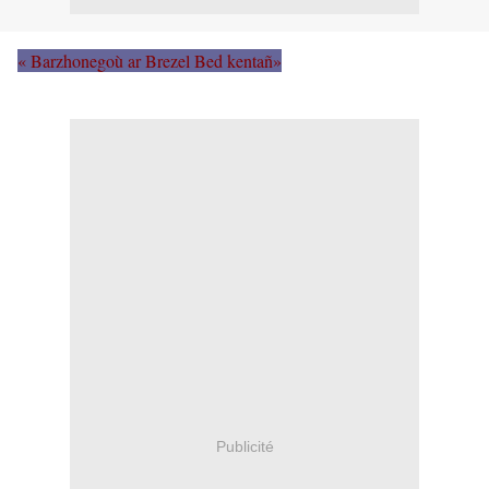
« Barzhonegoù ar Brezel Bed kentañ»
Publicité