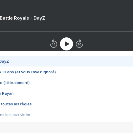
 Battle Royale - DayZ
 DayZ
 a 13 ans (et vous l'avez ignoré)
e (littéralement)
im Rayan
 toutes les règles
s les jeux vidéo
us choquant de Rockstar ? - Le scandale BULLY