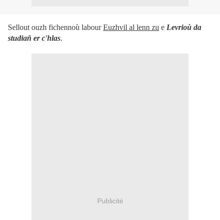
Sellout ouzh fichennoù labour
Euzhvil al lenn zu
e
Levrioù da
studiañ er c'hlas
.
Publicité