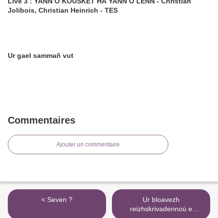
Live 3 : YANN O KOUSKET HA YANN O LENN - Christian
Jolibois, Christian Heinrich - TES
Ur gael sammañ vut
Commentaires
Ajouter un commentaire
< Seven ?
Ur bloavezh
reizhskrivadennoù e